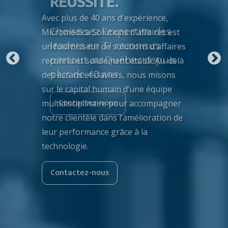
RÉUSSITE.
Avec plus de 40 ans d'expérience,
Choisissez l'expertise des
Micromedica Solutions d'affaires est
leaders en TI reconnus
un fournisseur de solutions d'affaires
partout au Québec depuis
reconnu et solidement établi. Au-delà
plus de 40 ans.
des écrans et claviers, nous misons
sur le capital humain d’une équipe
Contactez-nous
multidisciplinaire pour accompagner
notre clientèle dans l’amélioration de
leur performance grâce à la
technologie.
Contactez-nous